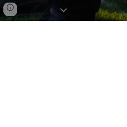
Welcome to Bayan University's Alumni 
Website 
بۆ قوتابی / خوێندکارانی زانکۆی بەیان
زانکۆی بەیان بە خۆشحاڵیەوە لینکێکی تایبەتی 